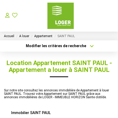
LOCATION
Accueil
A louer
Appartement
SAINT PAUL
GESTION LOCATIVE
Modifier les critères de recherche
Localisation
Type de bien
Localisation
Sélectionnez...
SYNDIC
Location Appartement SAINT PAUL -
Surface min
Budget max
Appartement a louer à SAINT PAUL
Choisir Son Syndic Sur L’ile De La Réunion
Les Missions D’un Syndic De Copropriété Sur L’ile De La
Plus de critères
Créer une alerte
Sur notre site consultez les annonces immobilière de Appartement à louer
SAINT PAUL. Trouvez votre Appartement sur SAINT PAUL grâce aux
annonces immobilières de LOGER - IMMEUBLE HORIZON Sainte clotilde.
VENTES
Immobilier SAINT PAUL
NOTRE AGENCE