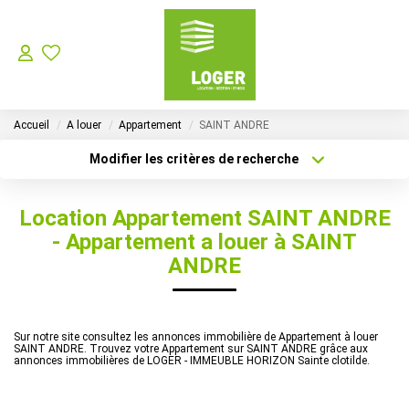
LOCATION
Accueil
A louer
Appartement
SAINT ANDRE
GESTION LOCATIVE
Modifier les critères de recherche
Localisation
Type de bien
Localisation
Sélectionnez...
SYNDIC
Location Appartement SAINT ANDRE
Surface min
Budget max
- Appartement a louer à SAINT
Choisir Son Syndic Sur L’ile De La Réunion
ANDRE
Les Missions D’un Syndic De Copropriété Sur L’ile De La
Plus de critères
Créer une alerte
Sur notre site consultez les annonces immobilière de Appartement à louer
VENTES
SAINT ANDRE. Trouvez votre Appartement sur SAINT ANDRE grâce aux
annonces immobilières de LOGER - IMMEUBLE HORIZON Sainte clotilde.
NOTRE AGENCE