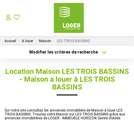
LOCATION
Accueil
A louer
Maison
LES TROIS BASSINS
GESTION LOCATIVE
Modifier les critères de recherche
Localisation
Type de bien
Localisation
Sélectionnez...
SYNDIC
Location Maison LES TROIS BASSINS
Surface min
Budget max
- Maison a louer à LES TROIS
Choisir Son Syndic Sur L’ile De La Réunion
BASSINS
Les Missions D’un Syndic De Copropriété Sur L’ile De La
Plus de critères
Créer une alerte
Sur notre site consultez les annonces immobilière de Maison à louer LES
VENTES
TROIS BASSINS. Trouvez votre Maison sur LES TROIS BASSINS grâce aux
annonces immobilières de LOGER - IMMEUBLE HORIZON Sainte clotilde.
NOTRE AGENCE