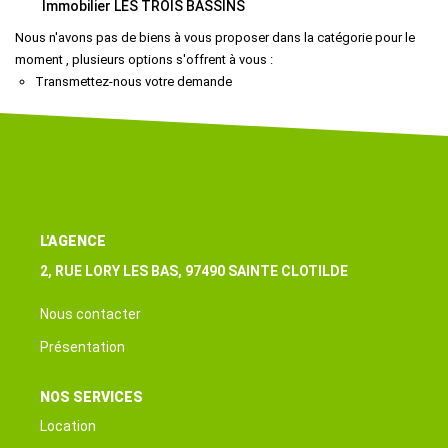
Immobilier LES TROIS BASSINS
Qui Sommes-Nous ?
Nous n'avons pas de biens à vous proposer dans la catégorie pour le
moment , plusieurs options s'offrent à vous :
Nous Rejoindre
Transmettez-nous votre demande
Nos Actualités
CONTACT
EXTRANET
L'AGENCE
2, RUE LORY LES BAS, 97490 SAINTE CLOTILDE
Nous contacter
Présentation
NOS SERVICES
Location