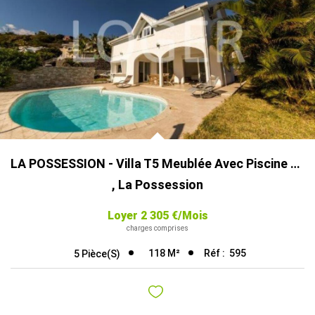
Qui Sommes-Nous ?
Nous Rejoindre
Nos Actualités
CONTACT
EXTRANET
LA POSSESSION - Villa T5 Meublée Avec Piscine Vue Mer
,
La Possession
Loyer 2 305 €/mois
charges comprises
118
M²
Réf :
595
5
Pièce(s)