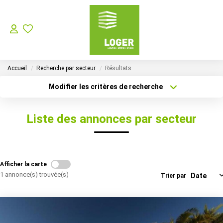
LOCATION
Accueil
Recherche par secteur
Résultats
GESTION LOCATIVE
Modifier les critères de recherche
Localisation
Type de bien
Localisation
Sélectionnez...
SYNDIC
Liste des annonces par secteur
Surface min
Budget max
Choisir Son Syndic Sur L’ile De La Réunion
Les Missions D’un Syndic De Copropriété Sur L’ile De La
Plus de critères
Créer une alerte
Afficher la carte
1 annonce(s) trouvée(s)
Trier par
VENTES
NOTRE AGENCE