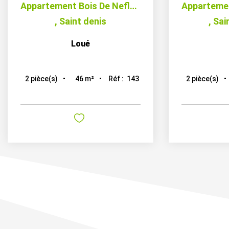
Appartement Bois De Nefles 2 pièce(s) 46.07 m2
,
Saint denis
,
Sai
Loué
46
m²
Réf :
143
2
pièce(s)
2
pièce(s)