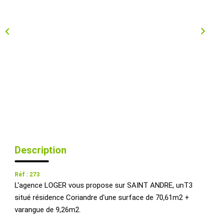
Qui Sommes-Nous ?
Nous Rejoindre
Nos Actualités
CONTACT
EXTRANET
Description
Réf : 273
L'agence LOGER vous propose sur SAINT ANDRE, unT3
situé résidence Coriandre d'une surface de 70,61m2 +
varangue de 9,26m2.