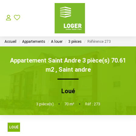
LOCATION
Accueil
Appartements
A louer
3 pièces
Référence 273
GESTION LOCATIVE
Appartement Saint Andre 3 pièce(s) 70.61
SYNDIC
m2
,
Saint andre
Choisir Son Syndic Sur L’ile De La Réunion
Loué
Les Missions D’un Syndic De Copropriété Sur L’ile De La
3
pièce(s)
•
70
m²
•
Réf : 273
VENTES
LOUÉ
NOTRE AGENCE