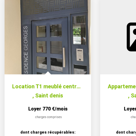
Location T1 meublé centre-ville Saint-Denis ? Résidence...
,
Saint denis
,
Sa
Loyer 770 €/mois
Loye
charges comprises
cha
dont charges récupérables:
dont char