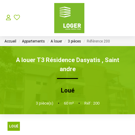
LOCATION
Accueil
Appartements
A louer
3 pièces
Référence 200
GESTION LOCATIVE
A louer T3 Résidence Dasyatis
,
Saint
SYNDIC
andre
Choisir Son Syndic Sur L’ile De La Réunion
Loué
Les Missions D’un Syndic De Copropriété Sur L’ile De La
3
pièce(s)
•
60
m²
•
Réf : 200
VENTES
LOUÉ
NOTRE AGENCE