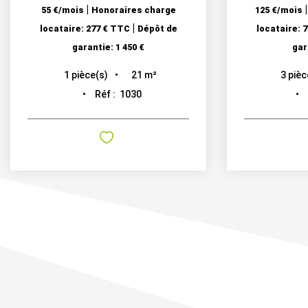
|
55 €/mois
Honoraires charge
125 €/mois
|
locataire: 277 € TTC
Dépôt de
locataire: 
garantie: 1 450 €
gar
21
m²
1
pièce(s)
3
pièc
Réf :
1030