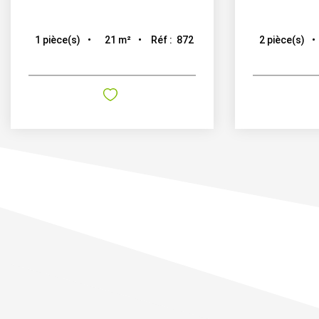
21
m²
Réf :
872
1
pièce(s)
2
pièce(s)