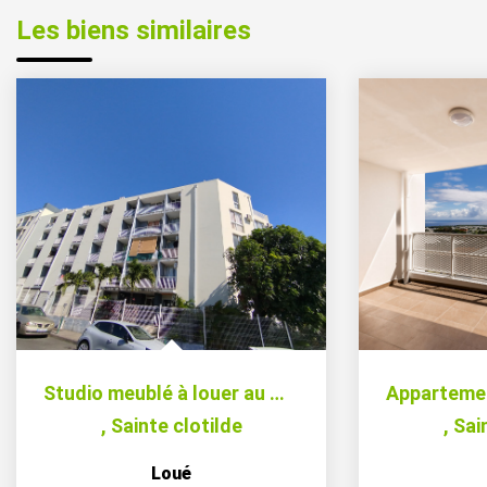
Les biens similaires
Studio meublé à louer au Moufia
,
Sainte clotilde
,
Sai
Loué