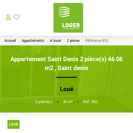
LOCATION
Accueil
Appartements
A louer
2 pièces
Référence 832
GESTION LOCATIVE
Appartement Saint Denis 2 pièce(s) 46.06
SYNDIC
m2
,
Saint denis
Choisir Son Syndic Sur L’ile De La Réunion
Loué
Les Missions D’un Syndic De Copropriété Sur L’ile De La
2
pièce(s)
•
46
m²
•
Réf : 832
VENTES
LOUÉ
NOTRE AGENCE