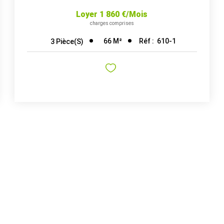
Loyer 1 860 €/mois
charges comprises
66
M²
Réf :
610-1
3
Pièce(s)