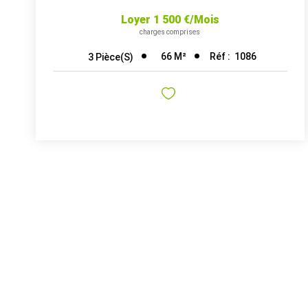
Loyer 1 500 €/mois
charges comprises
66
M²
Réf :
1086
3
Pièce(s)