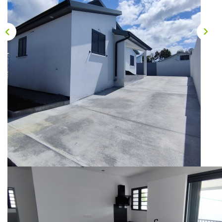
Qui Sommes-Nous ?
Nous Rejoindre
Nos Actualités
CONTACT
EXTRANET
Description
Réf : 58
L'agence LOGER vous propose une villa jumelée récente de
type t4 avec jardin clos en mur moellon et un
emplacement de deux véhicule.