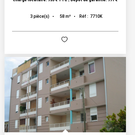
58
m²
Réf :
7710K
3
pièce(s)