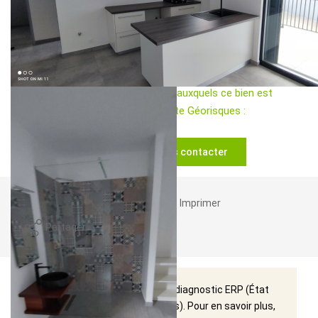
La villa comprend 1 séjour avec 1 cuisine semi équipée, 1
suite parentale avec douche à l'italienne, 2 chambres et 1
salle d'eau eau avec toilettes séparés.
Les informations sur les risques auxquels ce bien est
exposé sont disponibles sur le site Géorisques :
www.georisques.gouv.fr
Nos honoraires
Nous contacter
Imprimer
Partager
Ce bien est soumis à un diagnostic ERP (État
des Risques et Pollutions). Pour en savoir plus,