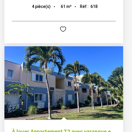
61
m²
Réf :
618
4
pièce(s)
À louer Appartement T2 avec varangue et parking - Terre...