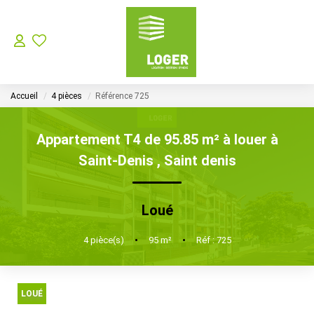
LOCATION
Accueil
4 pièces
Référence 725
GESTION LOCATIVE
Appartement T4 de 95.85 m² à louer à
SYNDIC
Saint-Denis
,
Saint denis
Choisir Son Syndic Sur L’ile De La Réunion
Loué
Les Missions D’un Syndic De Copropriété Sur L’ile De La
4
pièce(s)
•
95
m²
•
Réf : 725
VENTES
LOUÉ
NOTRE AGENCE