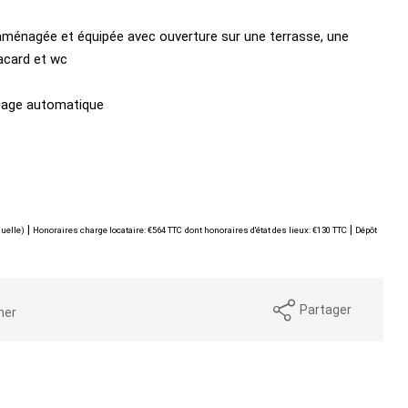
aménagée et équipée avec ouverture sur une terrasse, une
acard et wc
osage automatique
|
|
uelle)
Honoraires charge locataire: €564 TTC
dont honoraires d'état des lieux: €130 TTC
Dépôt
Partager
mer