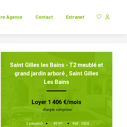
tre Agence
Contact
Extranet
Saint Gilles les Bains - T2 meublé et
grand jardin arboré
,
Saint Gilles
Les Bains
Loyer 1 406 €/mois
charges comprises
43
m²
2
pièce(s)
Réf :
1024