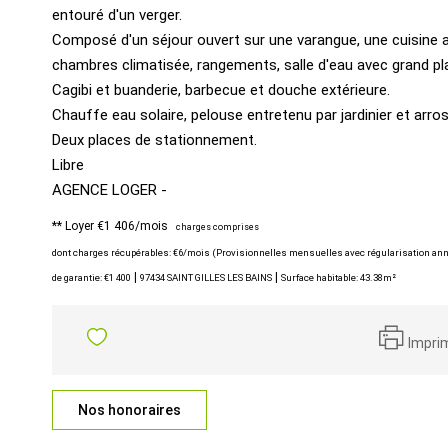
entouré d'un verger.
Composé d'un séjour ouvert sur une varangue, une cuisine 
chambres climatisée, rangements, salle d'eau avec grand pl
Cagibi et buanderie, barbecue et douche extérieure.
Chauffe eau solaire, pelouse entretenu par jardinier et arr
Deux places de stationnement.
Libre
AGENCE LOGER -
**
Loyer €1 406/mois
charges comprises
dont charges récupérables: €6/mois (Provisionnelles mensuelles avec régularisation ann
|
|
de garantie: €1 400
97434 SAINT GILLES LES BAINS
Surface habitable: 43.38m²
Impri
Nos honoraires