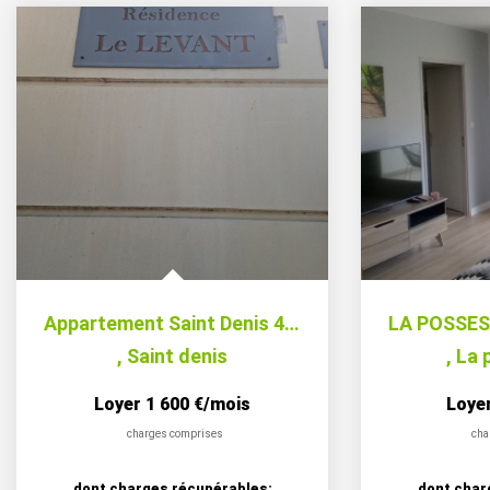
Appartement Saint Denis 4 pièce(s) 89.85 m2 - BELLEPIERRE -...
,
Saint denis
,
La 
Loyer 1 600 €/mois
Loye
charges comprises
cha
dont charges récupérables:
dont char