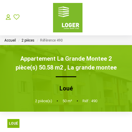
LOCATION
Accueil
2 pièces
Référence 490
GESTION LOCATIVE
Appartement La Grande Montee 2
SYNDIC
pièce(s) 50.58 m2
,
La grande montee
Choisir Son Syndic Sur L’ile De La Réunion
Loué
Les Missions D’un Syndic De Copropriété Sur L’ile De La
2
pièce(s)
•
50
m²
•
Réf : 490
VENTES
LOUÉ
NOTRE AGENCE