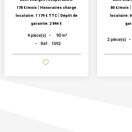
|
|
178 €/mois
Honoraires charge
80 €/mois
|
locataire: 1 179 € TTC
Dépôt de
locataire: 
garantie: 2 844 €
gar
90
m²
4
pièce(s)
2
pièce(s)
Réf :
1092