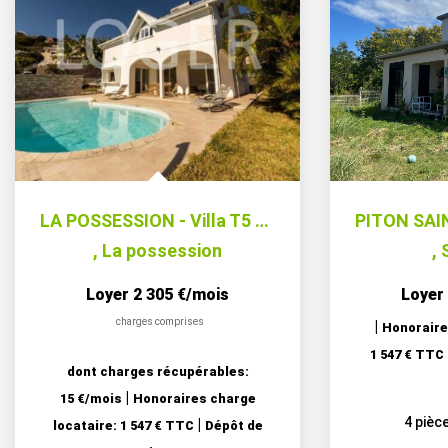
LA POSSESSION - Villa T5 Meublée avec piscine Vue mer
,
La possession
,
Loyer 2 305 €/mois
Loyer
charges comprises
|
Honoraire
1 547 € TTC
dont charges récupérables:
|
15 €/mois
Honoraires charge
4
pièc
|
locataire: 1 547 € TTC
Dépôt de