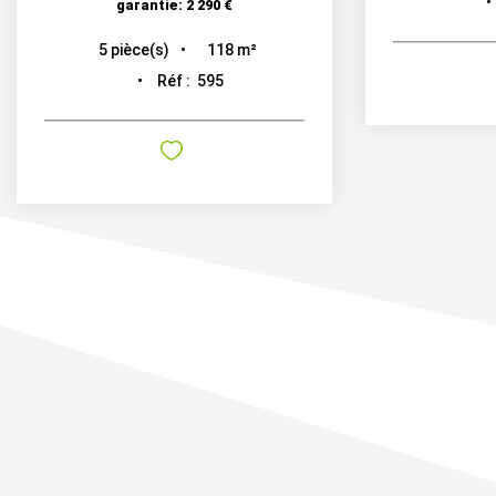
garantie: 2 290 €
118
m²
5
pièce(s)
Réf :
595