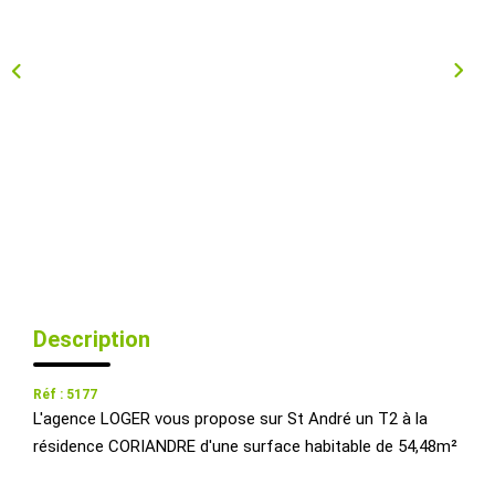
Qui Sommes-Nous ?
Nous Rejoindre
Nos Actualités
CONTACT
EXTRANET
Description
Réf : 5177
L'agence LOGER vous propose sur St André un T2 à la
résidence CORIANDRE d'une surface habitable de 54,48m²