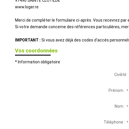
97490
SAINTE CLOTILDE
www.loger.re
Merci de compléter le formulaire ci-après. Vous recevrez par
Si votre demande concerne des références particulières, merci
IMPORTANT :
Si vous avez déjà des codes d'accés personnels 
Vos coordonnées
* Information obligatoire
Civilité :
Prénom :
*
Nom :
*
Téléphone :
*