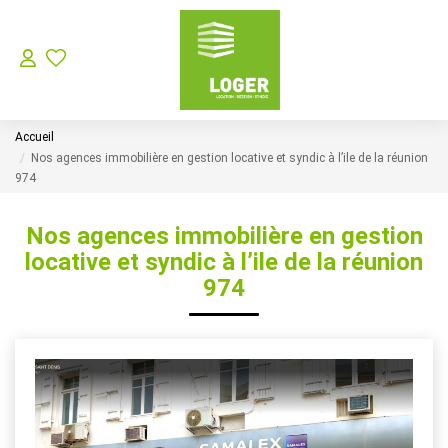
LOCATION
Accueil
GESTION LOCATIVE
Nos agences immobilière en gestion locative et syndic à l’ile de la réunion
974
SYNDIC
Nos agences immobilière en gestion
locative et syndic à l’ile de la réunion
Choisir Son Syndic Sur L’ile De La Réunion
974
Les Missions D’un Syndic De Copropriété Sur L’ile De La
VENTES
NOTRE AGENCE