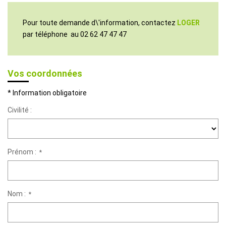
Pour toute demande d\'information, contactez
LOGER
par téléphone au
02 62 47 47 47
Vos coordonnées
* Information obligatoire
Civilité :
Prénom :
*
Nom :
*